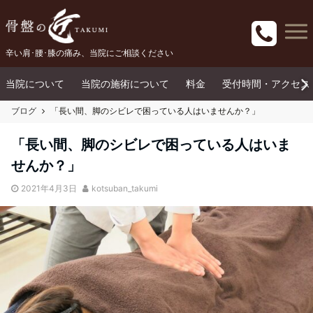
辛い肩･腰･膝の痛み、当院にご相談ください
当院について
当院の施術について
料金
受付時間・アクセス
ブログ
「長い間、脚のシビレで困っている人はいませんか？」
「長い間、脚のシビレで困っている人はいま
せんか？」
2021年4月3日
kotsuban_takumi