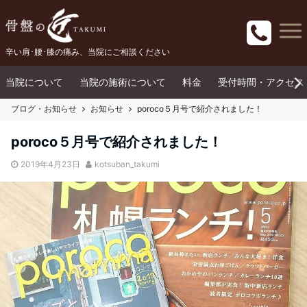
辛い肩･腰･膝の痛み、当院にご相談ください
当院について
当院の施術について
料金
受付時間・アクセス
ブログ・お知らせ
お知らせ
poroco５月号で紹介されました！
poroco５月号で紹介されました！
2019年4月23日
kotsuban_takumi