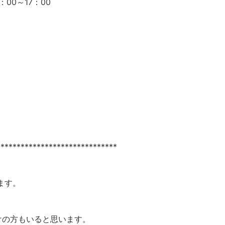
：00～17：00
******************************
ます。
けの方もいると思います。