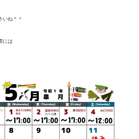
さいね＾＾
際には