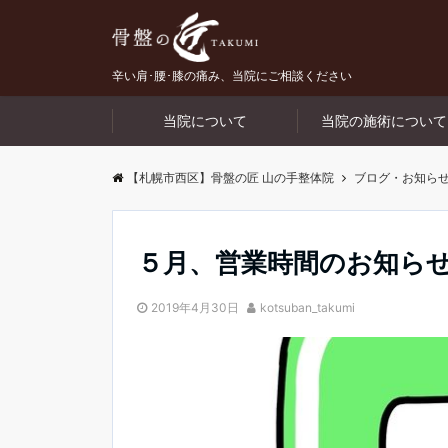
辛い肩･腰･膝の痛み、当院にご相談ください
当院について
当院の施術について
【札幌市西区】骨盤の匠 山の手整体院
ブログ・お知ら
５月、営業時間のお知ら
2019年4月30日
kotsuban_takumi