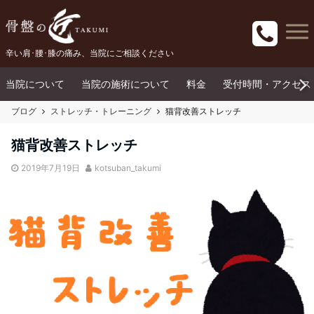
辛い肩･腰･膝の痛み、当院にご相談ください
当院について
当院の施術について
料金
受付時間・アクセス
ブログ
ストレッチ・トレーニング
猫背改善ストレッチ
猫背改善ストレッチ
2019年7月19日
kotsuban_takumi