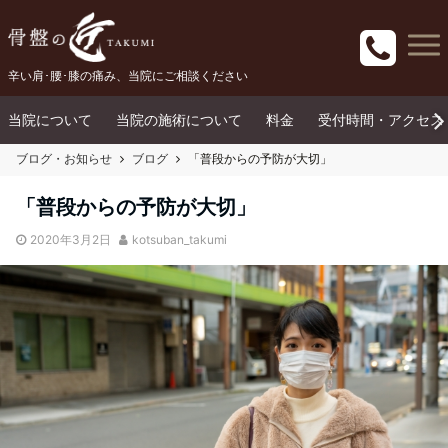
辛い肩･腰･膝の痛み、当院にご相談ください
当院について
当院の施術について
料金
受付時間・アクセス
ブログ・お知らせ
ブログ
「普段からの予防が大切」
「普段からの予防が大切」
2020年3月2日
kotsuban_takumi